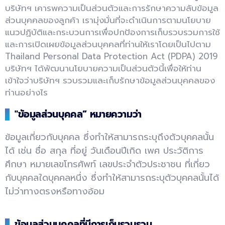
บริษัทฯ เคารพความเป็นส่วนตัวและการรักษาความลับข้อมูล
ส่วนบุคคลของลูกค้า เรามุ่งมั่นที่จะดำเนินการตามนโยบาย
แนวปฏิบัติและกระบวนการเพื่อปกป้องการเก็บรวบรวมการใช้
และการเปิดเผยข้อมูลส่วนบุคคลที่ท่านให้เราโดยเป็นไปตาม
Thailand Personal Data Protection Act (PDPA) 2019
บริษัทฯ ได้พัฒนานโยบายความเป็นส่วนตัวนี้เพื่อให้ท่าน
เข้าใจว่าบริษัทฯ รวบรวมและเก็บรักษาข้อมูลส่วนบุคคลของ
ท่านอย่างไร
"ข้อมูลส่วนบุคคล” หมายความว่า
ข้อมูลเกี่ยวกับบุคคล ซึ่งทำให้สามารถระบุถึงตัวบุคคลนั้น
ได้ เช่น ชื่อ สกุล ที่อยู่ วันเดือนปีเกิด เพศ ประวัติการ
ศึกษา หมายเลขโทรศัพท์ เลขประจำตัวประชาชน ที่เกี่ยว
กับบุคคลใดบุคคลหนึ่ง ซึ่งทำให้สามารถระบุตัวบุคคลนั้นได้
ไม่ว่าทางตรงหรือทางอ้อม
ข้อมูลส่วนบุคคลที่มีการเก็บรวบรวม