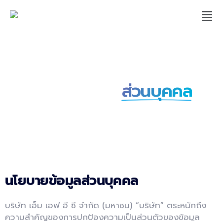
นโยบายข้อมูล
ส่วนบุคคล
นโยบายข้อมูลส่วนบุคคล
บริษัท เอ็ม เอฟ อี ซี จำกัด (มหาชน) “บริษัท” ตระหนักถึง
ความสำคัญของการปกป้องความเป็นส่วนตัวของข้อมูล