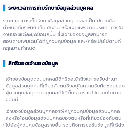
ระยะเวลาการเก็บรักษาข้อมูลส่วนบุคคล
ระยะเวลาการเก็บรักษาข้อมูลส่วนบุคคลจะเป็นไปตามข้อ
กำหนดที่บริษัทฯ เก็บ ใช้งาน หรือเผยแพร่ตามประเภทการใช้
งานของแต่ละชุดข้อมูลนั้น ซึ่งเจ้าของข้อมูลสามารถ
สอบถามเพิ่มเติมได้ที่ผู้ควบคุมข้อมูล และ/หรือเป็นไปตามที่
กฎหมายกำหนด
สิทธิของเจ้าของข้อมูล
เจ้าของข้อมูลส่วนบุคคลมีสิทธิขอเข้าถึงและขอรับสำเนา
ข้อมูลส่วนบุคคลที่เกี่ยวกับตนซึ่งอยู่ในความรับผิดชอบของ
ผู้ควบคุมข้อมูลส่วนบุคคลที่ได้เก็บรวบรวมไว้ตามนโยบาย
ฉบับนี้
เจ้าของข้อมูลส่วนบุคคลอาจให้ผู้ควบคุมข้อมูลส่วนบุคคล
ส่งหรือโอนข้อมูลส่วนบุคคลของตนหรือที่เกี่ยวข้องกับตน
ไปยังผู้ควบคุมข้อมูลรายอื่น รวมถึงการขอรับข้อมูลที่ได้ส่ง