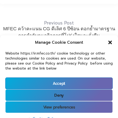
Previous Post
MFEC คว้าคะแนน CG ดีเลิศ 6 ปีซ้อน ตอกย้ำมาตรฐาน
การกำกับดูแลกิจการที่โปร่งใสและยั่งยืน
Manage Cookie Consent
Next Post
Website https://ir.mfec.co.th/ cookie technology or other
No Gift Policy : MFEC Fosters a Transparent Corporate
technologies similar to cookies are used. On our website,
Culture to Prevent Corruption
please see our Cookie Policy and Privacy Policy before using
the website at the link below
Accept
Deny
Privacy Policy
Investors and Shareholders Privacy Notice
View preferences
Privacy Policy
/ MFEC © 2023 / ALL RIGHTS RESERVED