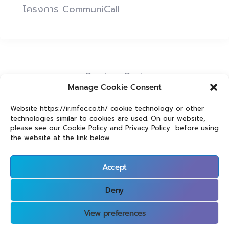
โครงการ CommuniCall
Previous Post
Manage Cookie Consent
โครงการ Shift with AI
Website https://ir.mfec.co.th/ cookie technology or other
Next Post
technologies similar to cookies are used. On our website,
CommuniCall Project
please see our Cookie Policy and Privacy Policy before using
the website at the link below
Accept
Deny
Privacy Policy
Investors and Shareholders Privacy Notice
View preferences